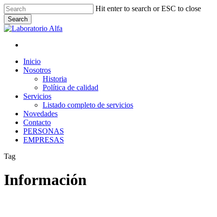
Skip
Hit enter to search or ESC to close
to
Search
main
Close
content
Search
x-
facebook
linkedin
instagram
whatsapp
twitter
Menu
Menu
Inicio
Nosotros
Historia
Política de calidad
Servicios
Listado completo de servicios
Novedades
Contacto
PERSONAS
EMPRESAS
Tag
Información