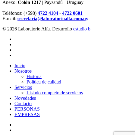
Anexo:
Colón 1217
| Paysandú - Uruguay
Teléfonos: (+598)
4722 4104
-
4722 0601
E-mail:
secretaria@laboratorioalfa.com.uy
© 2026 Laboratorio Alfa. Desarrollo
estudio b
twitter
facebook
linkedin
instagram
Close
Inicio
Menu
Nosotros
Historia
Política de calidad
Servicios
Listado completo de servicios
Novedades
Contacto
PERSONAS
EMPRESAS
x-
twitter
facebook