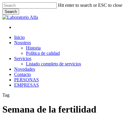
Skip
Hit enter to search or ESC to close
to
Search
main
Close
content
Search
x-
facebook
linkedin
instagram
whatsapp
twitter
Menu
Menu
Inicio
Nosotros
Historia
Política de calidad
Servicios
Listado completo de servicios
Novedades
Contacto
PERSONAS
EMPRESAS
Tag
Semana de la fertilidad