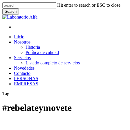
Skip
Hit enter to search or ESC to close
to
Search
main
Close
content
Search
x-
facebook
linkedin
instagram
whatsapp
twitter
Menu
Menu
Inicio
Nosotros
Historia
Política de calidad
Servicios
Listado completo de servicios
Novedades
Contacto
PERSONAS
EMPRESAS
Tag
#rebelateymovete