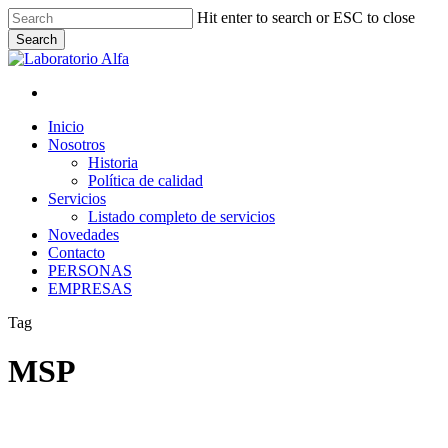
Skip
Hit enter to search or ESC to close
to
Search
main
Close
content
Search
x-
facebook
linkedin
instagram
whatsapp
twitter
Menu
Menu
Inicio
Nosotros
Historia
Política de calidad
Servicios
Listado completo de servicios
Novedades
Contacto
PERSONAS
EMPRESAS
Tag
MSP