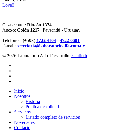
Love
0
Casa central:
Rincón 1374
Anexo:
Colón 1217
| Paysandú - Uruguay
Teléfonos: (+598)
4722 4104
-
4722 0601
E-mail:
secretaria@laboratorioalfa.com.uy
© 2026 Laboratorio Alfa. Desarrollo
estudio b
twitter
facebook
linkedin
instagram
Close
Inicio
Menu
Nosotros
Historia
Política de calidad
Servicios
Listado completo de servicios
Novedades
Contacto