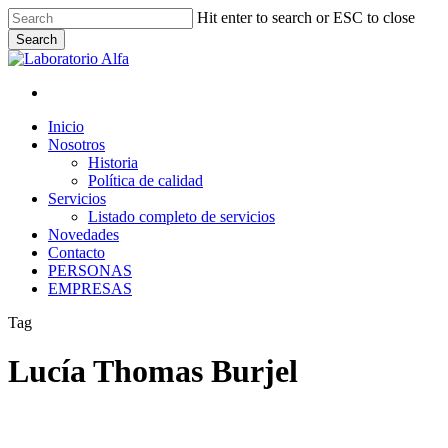
Skip
Hit enter to search or ESC to close
to
Search
main
Close
content
Search
x-
facebook
linkedin
instagram
whatsapp
twitter
Menu
Menu
Inicio
Nosotros
Historia
Política de calidad
Servicios
Listado completo de servicios
Novedades
Contacto
PERSONAS
EMPRESAS
Tag
Lucía Thomas Burjel