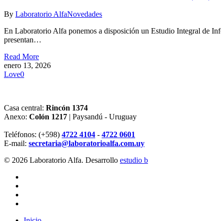
By
Laboratorio Alfa
Novedades
En Laboratorio Alfa ponemos a disposición un Estudio Integral de Inf
presentan…
Read More
enero 13, 2026
Love
0
Casa central:
Rincón 1374
Anexo:
Colón 1217
| Paysandú - Uruguay
Teléfonos: (+598)
4722 4104
-
4722 0601
E-mail:
secretaria@laboratorioalfa.com.uy
© 2026 Laboratorio Alfa. Desarrollo
estudio b
twitter
facebook
linkedin
instagram
Close
Inicio