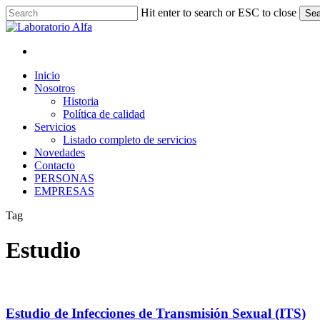
Skip
Hit enter to search or ESC to close
Sea
to
Close
main
Search
content
x-
facebook
linkedin
instagram
whatsapp
twitter
Menu
Menu
Inicio
Nosotros
Historia
Política de calidad
Servicios
Listado completo de servicios
Novedades
Contacto
PERSONAS
EMPRESAS
Tag
Estudio
Estudio de Infecciones de Transmisión Sexual (ITS)