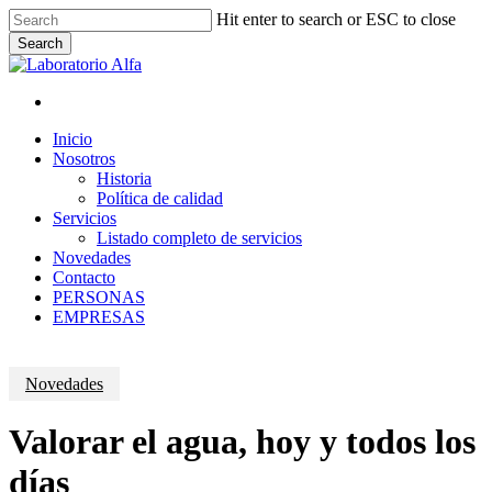
Skip
Hit enter to search or ESC to close
to
Search
main
Close
content
Search
x-
facebook
linkedin
instagram
whatsapp
twitter
Menu
Menu
Inicio
Nosotros
Historia
Política de calidad
Servicios
Listado completo de servicios
Novedades
Contacto
PERSONAS
EMPRESAS
Novedades
Valorar el agua, hoy y todos los
días