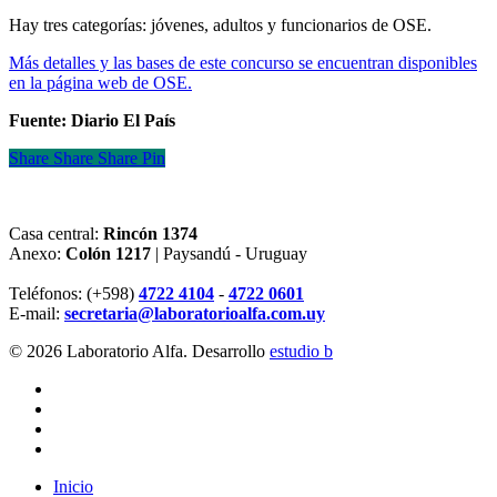
Hay tres categorías: jóvenes, adultos y funcionarios de OSE.
Más detalles y las bases de este concurso se encuentran disponibles
en la página web de OSE.
Fuente: Diario El País
Share
Share
Share
Share
Pin
Casa central:
Rincón 1374
Anexo:
Colón 1217
| Paysandú - Uruguay
Teléfonos: (+598)
4722 4104
-
4722 0601
E-mail:
secretaria@laboratorioalfa.com.uy
© 2026 Laboratorio Alfa. Desarrollo
estudio b
twitter
facebook
linkedin
instagram
Close
Inicio