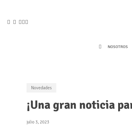
Skip
to
main
X-
FACEBOOK
LINKEDIN
INSTAGRAM
WHATSAPP
content
TWITTER
NOSOTROS
Novedades
¡Una gran noticia pa
julio 3, 2023