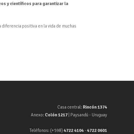
s y científicos para garantizar la
diferencia positiva en la vida de muchas
Casa central:
Rincón 1374
Anexo:
Colón 1217
| Paysandú - Uruguay
Teléfonos: (+598)
4722 4104
-
4722 0601