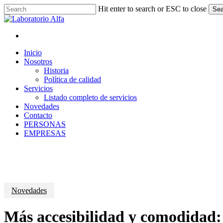
Skip
Hit enter to search or ESC to close
Sea
to
Close
main
Search
content
x-
facebook
linkedin
instagram
whatsapp
twitter
Menu
Menu
Inicio
Nosotros
Historia
Política de calidad
Servicios
Listado completo de servicios
Novedades
Contacto
PERSONAS
EMPRESAS
Novedades
Más accesibilidad y comodidad: