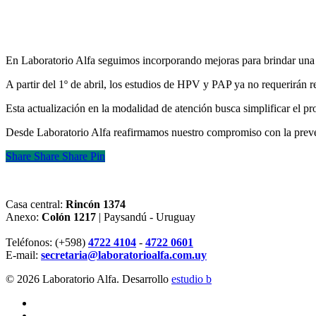
En Laboratorio Alfa seguimos incorporando mejoras para brindar una 
A partir del 1º de abril, los estudios de HPV y PAP ya no requerirán r
Esta actualización en la modalidad de atención busca simplificar el pro
Desde Laboratorio Alfa reafirmamos nuestro compromiso con la preven
Share
Share
Share
Share
Pin
Casa central:
Rincón 1374
Anexo:
Colón 1217
| Paysandú - Uruguay
Teléfonos: (+598)
4722 4104
-
4722 0601
E-mail:
secretaria@laboratorioalfa.com.uy
© 2026 Laboratorio Alfa. Desarrollo
estudio b
twitter
facebook