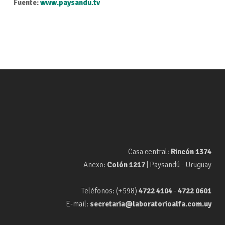
Fuente:
www.paysandu.tv
Casa central:
Rincón 1374
Anexo:
Colón 1217
| Paysandú - Uruguay
Teléfonos: (+598)
4722 4104
-
4722 0601
E-mail:
secretaria@laboratorioalfa.com.uy